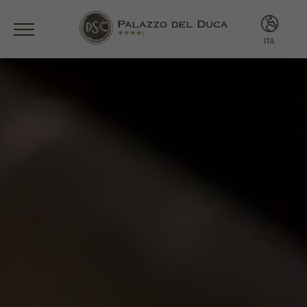
ITA
ITA
ENG