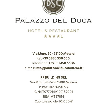
Via Muro, 50 - 75100 Matera
tel:
+39 0835 330 600
whatsapp:
+39 331 458 66 36
e-mail:
info@palazzodelducamatera.it
RF BUILDING SRL
Via Muro, 44-52 – 75100 Matera
P. IVA: 01294790777
CIN: IT077014A102159001
REA:MT87814
Capitale sociale: 10.000 €