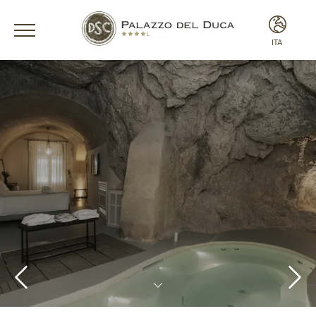
ITA
ITA
ENG